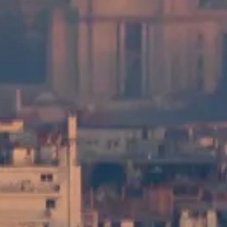
عرض خيارات الزيارة
دليل برج مونبارناس
معلومات مستقلة وعملية لزيارة برج مونبارناس في باريس —
التذاكر، وساعات العمل، وكيفية الوصول، ونصائح بسيطة للاستمتاع
بالإطلالة.
©
2026
هذا الموقع مستقل وغير تابع رسميًا لإدارة برج مونبارناس أو
مدينة باريس أو أي بائع تذاكر.
موقع tourmontparnasse.paris هو منصة معلومات مستقلة مخصّصة
لـ برج مونبارناس.
كل علامة تجارية مسجلة هي ملك لصاحبها. للاستفسار عن خيارات
الزيارة (بما في ذلك الدخول والخدمات)، يُرجى التواصل مع
المزوّدين الرسميين.
اتصل بنا
روابط سريعة
اختر خيارات الزيارة
مواعيد العمل
ماذا تزور