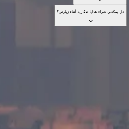
هل يمكنني شراء هدايا تذكارية أثناء زيارتي؟
استكشف خيارات الزيارة الرسمية
خيارات زيارة منتقاة بعناية لتمنحك تجربة أغنى مع خدمات مفيدة
وإرشاد واضح.