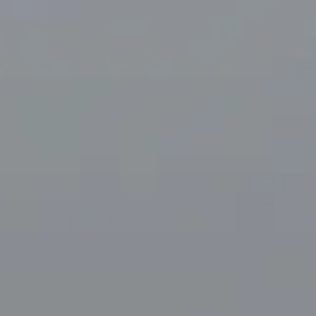
مواعيد العمل
مغلق
|
السبت, أغسطس 8, 2026
33 شارع دو مين، 75015 باريس، فرنسا – حي مونبارناس