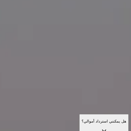
مواعيد الزيارة
ماذا تزور
تاريخ
معلومات مفيدة
الأسئلة الشائعة
العربية
AR
زيارات
برج مونبارناس: أسئلة شائعة
تذاكر، ساعات العمل، الوصول، ونصائح عملية — إجابات مفصلة
للأسئلة التي يطرحها الزوار قبل التوجه إلى قمة البرج.
هل يمكنني استرداد أموالي؟