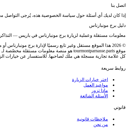
اتصل بنا
إذا كان لديك أي أسئلة حول سياسة الخصوصية هذه، يُرجى التواصل مع
دليل برج مونبارناس
معلومات مستقلة وعملية لزيارة برج مونبارناس في باريس — التذاكر،
©
2026
هذا الموقع مستقل وغير تابع رسميًا لإدارة برج مونبارناس أو مد
موقع tourmontparnasse.paris هو منصة معلومات مستقلة مخصّصة لـ برج مونبارناس.
كل علامة تجارية مسجلة هي ملك لصاحبها. للاستفسار عن خيارات الزيا
روابط سريعة
اختر خيارات الزيارة
مواعيد العمل
ماذا تزور
الأسئلة الشائعة
قانوني
ملاحظات قانونية
من نحن