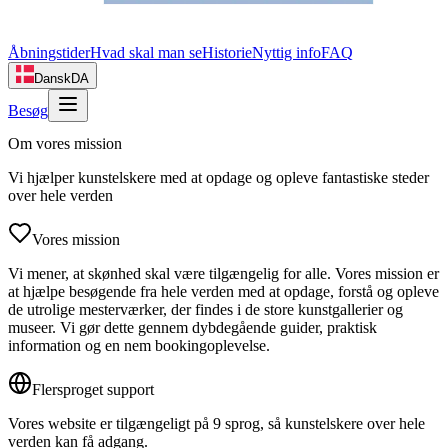
Åbningstider
Hvad skal man se
Historie
Nyttig info
FAQ
Dansk
DA
Besøg
Om vores mission
Vi hjælper kunstelskere med at opdage og opleve fantastiske steder
over hele verden
Vores mission
Vi mener, at skønhed skal være tilgængelig for alle. Vores mission er
at hjælpe besøgende fra hele verden med at opdage, forstå og opleve
de utrolige mesterværker, der findes i de store kunstgallerier og
museer. Vi gør dette gennem dybdegående guider, praktisk
information og en nem bookingoplevelse.
Flersproget support
Vores website er tilgængeligt på 9 sprog, så kunstelskere over hele
verden kan få adgang.