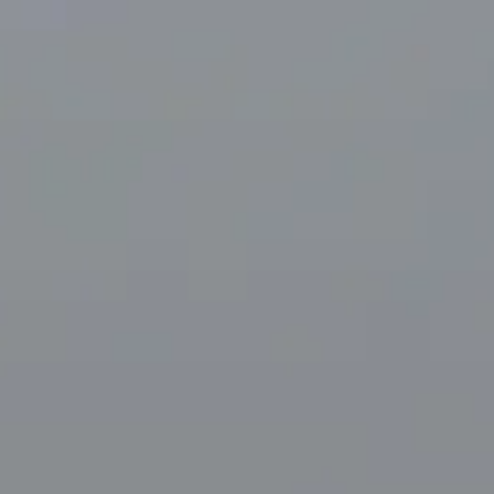
Besøgstider
09:30 AM
–
11:30 PM
|
Fredag, August 7, 2026
33 Avenue du Maine, 75015 Paris, Frankrig – Montparnasse-
kvarteret