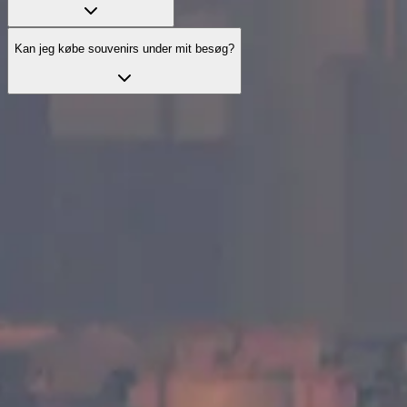
Kan jeg købe souvenirs under mit besøg?
Udforsk officielle besøgsoptioner
Udforsk udvalgte besøgsoptioner, der forbedrer din oplevelse med
nyttige services og vejledning.