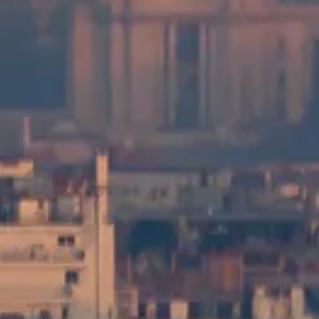
Se besøgsoptioner
Guide til Montparnasse-tårnet
Uafhængig og praktisk information til besøg i Montparnasse-tårnet i
Paris — billetter, åbningstider, transport og enkle tips til at nyde
udsigten.
©
2026
Denne hjemmeside er uafhængig og ikke officielt tilknyttet
ledelsen af Montparnasse-tårnet, Paris by eller nogen billetudbyder.
Websitet tourmontparnasse.paris er en uafhængig
informationsplatform dedikeret til Montparnasse-tårnet.
Alle registrerede varemærker tilhører deres respektive ejere. For
spørgsmål vedrørende besøgsoptioner (herunder adgang og
tjenester) bedes du kontakte de officielle udbydere.
Kontakt os
Genveje
Vælg dine besøgsoptioner
Besøgstider
Hvad skal man se