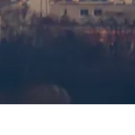
FAQ
Juridisk
Juridiske oplysninger
Om os
Privatlivspolitik
Cookiepolitik
Sitemap
Lavet med ❤️ til rejsende og historieelskere over hele verden af en,
der ligner dem.
Din personlige guide til Montparnasse-tårnet. Spørg mig om
besøgsoptioner, åbningstider og meget mere!
💬