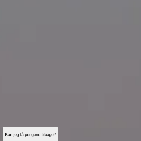
Åbningstider
Hvad skal man se
Historie
Nyttig info
FAQ
Dansk
DA
Besøg
Montparnasse-tårnet: Ofte Stillede Spørgsmål
Billetter, åbningstider, adgang og praktiske tips — detaljerede svar
på de spørgsmål, besøgende stiller, før de tager til toppen.
Kan jeg få pengene tilbage?