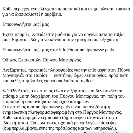
Κάθε περιεχόμενο ελέγχεται προσεκτικά και ενημερώνεται τακτικά
για να διασφαλιστεί η ακρίβεια.
Επικοινωνήστε μαζί μας
Έχετε απορίες; Χρειάζεστε βοήθεια για να οργανώσετε το ταξίδι
σας; Είμαστε εδώ για να κάνουμε την εμπειρία σας αξέχαστη.
Επικοινωνήστε μαζί μας στο:
info@tourmontparnasse.paris
Οδηγός Επισκεπτών Πύργου Μονπαρνάς
Ανεξάρτητες, πρακτικές πληροφορίες για την επίσκεψη στον Πύργο
Μονπαρνάς στο Παρίσι — εισιτήρια, ώρες λειτουργίας, πρόσβαση
και απλές συμβουλές για να απολαύσετε τη θέα.
©
2026
Αυτός ο ιστότοπος είναι ανεξάρτητος και δεν συνδέεται
επίσημα με τη διαχείριση του Πύργου Μονπαρνάς, την πόλη του
Παρισιού ή οποιονδήποτε πάροχο εισιτηρίων.
Ο ιστότοπος tourmontparnasse.paris είναι μια ανεξάρτητη
ενημερωτική πλατφόρμα αφιερωμένη στο Πύργος Μονπαρνάς.
Κάθε καταχωρημένο εμπορικό σήμα ανήκει στον αντίστοιχο
ιδιοκτήτη του. Για ερωτήσεις σχετικά με επιλογές επίσκεψης
(συμπεριλαμβανομένης της πρόσβασης και των υπηρεσιών),