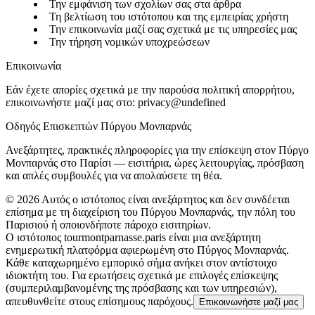
Την εμφάνιση των σχολίων σας στα άρθρα
Τη βελτίωση του ιστότοπου και της εμπειρίας χρήστη
Την επικοινωνία μαζί σας σχετικά με τις υπηρεσίες μας
Την τήρηση νομικών υποχρεώσεων
Επικοινωνία
Εάν έχετε απορίες σχετικά με την παρούσα πολιτική απορρήτου,
επικοινωνήστε μαζί μας στο:
privacy@undefined
Οδηγός Επισκεπτών Πύργου Μονπαρνάς
Ανεξάρτητες, πρακτικές πληροφορίες για την επίσκεψη στον Πύργο
Μονπαρνάς στο Παρίσι — εισιτήρια, ώρες λειτουργίας, πρόσβαση
και απλές συμβουλές για να απολαύσετε τη θέα.
©
2026
Αυτός ο ιστότοπος είναι ανεξάρτητος και δεν συνδέεται
επίσημα με τη διαχείριση του Πύργου Μονπαρνάς, την πόλη του
Παρισιού ή οποιονδήποτε πάροχο εισιτηρίων.
Ο ιστότοπος tourmontparnasse.paris είναι μια ανεξάρτητη
ενημερωτική πλατφόρμα αφιερωμένη στο Πύργος Μονπαρνάς.
Κάθε καταχωρημένο εμπορικό σήμα ανήκει στον αντίστοιχο
ιδιοκτήτη του. Για ερωτήσεις σχετικά με επιλογές επίσκεψης
(συμπεριλαμβανομένης της πρόσβασης και των υπηρεσιών),
απευθυνθείτε στους επίσημους παρόχους.
Επικοινωνήστε μαζί μας