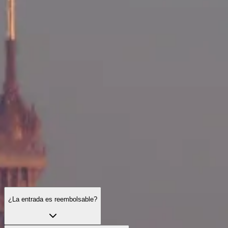
Horario de visita
Qué ver
Historia
Información útil
Preguntas frecuentes
Español
ES
Visitas
Torre Montparnasse: preguntas frecuentes
Entradas, horarios, accesibilidad y consejos prácticos: aquí encontrará
¿La entrada es reembolsable?