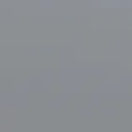
Horario de visita
Cerrado
|
Jueves, Agosto 6, 2026
33 Avenue du Maine, 75015 París, Francia – barrio de Montparna