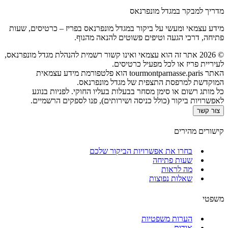
מדריך למבקר במגדל מונפרנאס
מידע עצמאי ומעשי על ביקור במגדל מונפרנאס בפריז – כרטיסים, שעות
פתיחה, דרכי הגעה וטיפים פשוטים להנאה מהנוף.
©
2026
אתר זה הוא עצמאי ואינו קשור רשמית להנהלת מגדל מונפרנאס,
לעיריית פריז או לכל מפעיל כרטיסים.
האתר tourmontparnasse.paris הוא פלטפורמת מידע עצמאית
המוקדשת למרפסת התצפית של מגדל מונפרנאס.
כל מותג רשום או סימן מסחר בבעלות בעליו החוקי. לפניות בנוגע
לאפשרויות ביקור (כולל כניסה ושירותים), פנו לספקים הרשמיים.
צור קשר
קישורים מהירים
בחרו את אפשרויות הביקור שלכם
שעות פתיחה
מה לראות
שאלות נפוצות
משפטי
הערות משפטיות
אודות