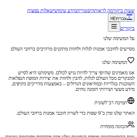
שעות ביקור
מה לראות
היסטוריה
מידע שימושי
שאלות נפוצות
עברית
HE
ביקורים
על המשימה שלנו
מסייעים לחובבי אמנות לגלות ולחוות מתקנים מרהיבים ברחבי העולם
המשימה שלנו
אנו מאמינים שהיופי צריך להיות נגיש לכולם. משימתנו היא לסייע
למבקרים מכל העולם לגלות, להבין ולחוות את יצירות המופת הנפלאות
השוכנות בגלריות ובמוזיאונים הגדולים – באמצעות מדריכים מקיפים,
מידע מעשי ושירותי הזמנה נוחים.
תמיכה רב־לשונית
האתר שלנו זמין ב־9 שפות כדי לשרת חובבי אמנות ברחבי העולם.
הכוונה מומחית
צוות ההיסטוריונים ומומחי הנסיעות שלנו מכין מדריכים מפורטים שיעזרו