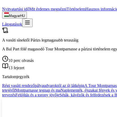
Nyitvatartási idő
Mit érdemes megnézni
Történelem
Hasznos informáci
Magyar
HU
Látogatások
A vasúti sínektől Párizs legmagasabb teraszáig
A Bal Part fölé magasodó Tour Montparnasse a párizsi történelem egy 
10 perc olvasás
13 fejezet
Tartalomjegyzék
Régi vasúti rendezőpályaudvaroktól az új látképig
A Tour Montparnasse
tetejéről
Montparnasse tegnap és ma
Naplementék, éjszakai fények és 
tervezés
Felújítás és a torony jövője
Séták, kávézók és felfedezések a B