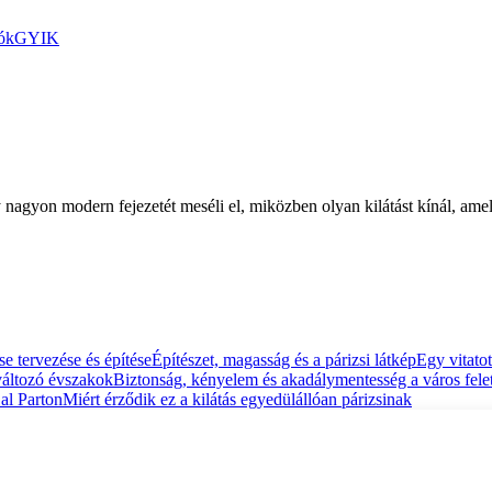
ók
GYIK
nagyon modern fejezetét meséli el, miközben olyan kilátást kínál, ame
 tervezése és építése
Építészet, magasság és a párizsi látkép
Egy vitatot
változó évszakok
Biztonság, kényelem és akadálymentesség a város felet
al Parton
Miért érződik ez a kilátás egyedülállóan párizsinak