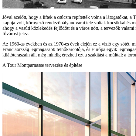
Jóval azelőtt, hogy a liftek a csúcsra repítették volna a látogatókat, 
kapuja volt, környező rendezőpályaudvarai tele voltak kocsikkal és m
ahogy a vasúti közlekedés fejlődött és a város nőtt, a tervezők valami
fővárost jelez.
Az 1960-as években és az 1970-es évek elején ez a vízió egy sötét, mi
Franciaország legmagasabb felhőkarcolója, és Európa egyik legmagasa
kilátóteraszain áll, még mindig érezheti ezt a szakítást a múlttal: a to
A Tour Montparnasse tervezése és építése