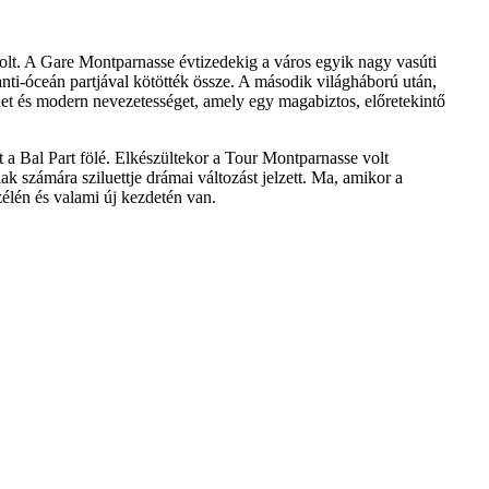
a volt. A Gare Montparnasse évtizedekig a város egyik nagy vasúti
nti-óceán partjával kötötték össze. A második világháború után,
yedet és modern nevezetességet, amely egy magabiztos, előretekintő
t a Bal Part fölé. Elkészültekor a Tour Montparnasse volt
számára sziluettje drámai változást jelzett. Ma, amikor a
szélén és valami új kezdetén van.