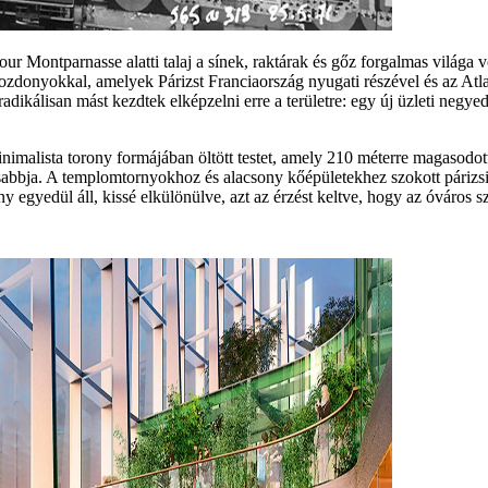
a Tour Montparnasse alatti talaj a sínek, raktárak és gőz forgalmas világ
ozdonyokkal, amelyek Párizst Franciaország nyugati részével és az Atla
 radikálisan mást kezdtek elképzelni erre a területre: egy új üzleti neg
nimalista torony formájában öltött testet, amely 210 méterre magasodot
bbja. A templomtornyokhoz és alacsony kőépületekhez szokott párizsiak 
rony egyedül áll, kissé elkülönülve, azt az érzést keltve, hogy az óváros 