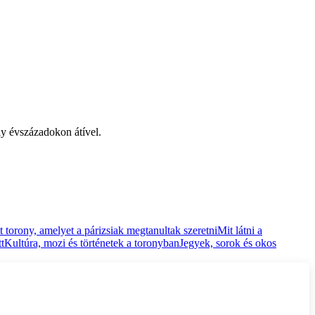
ly évszázadokon átível.
t torony, amelyet a párizsiak megtanultak szeretni
Mit látni a
t
Kultúra, mozi és történetek a toronyban
Jegyek, sorok és okos