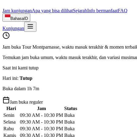
Jam kunjungan
Apa yang bisa dilihat
Sejarah
Info bermanfaat
FAQ
Bahasa
ID
Kunjungan
Jam buka Tour Montparnasse, waktu masuk terakhir & momen terbai
Temukan jam buka umum, waktu masuk terakhir, dan variasi musiman
Saat ini kami tutup
Hari ini
:
Tutup
Buka dalam 1h 7m
Jam buka reguler
Hari
Jam
Status
Senin
09:30 AM - 10:30 PM
Buka
Selasa
09:30 AM - 10:30 PM
Buka
Rabu
09:30 AM - 10:30 PM
Buka
Kamis
09:30 AM - 10:30 PM
Buka