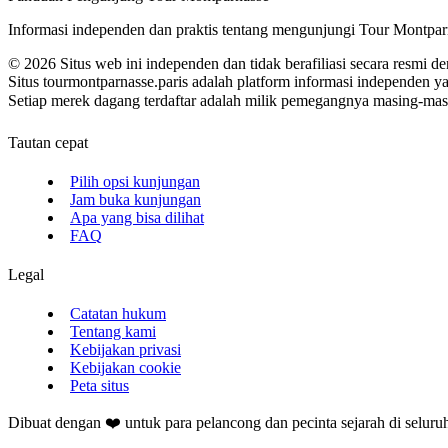
Informasi independen dan praktis tentang mengunjungi Tour Montparn
©
2026
Situs web ini independen dan tidak berafiliasi secara resmi 
Situs tourmontparnasse.paris adalah platform informasi independen 
Setiap merek dagang terdaftar adalah milik pemegangnya masing-masi
Tautan cepat
Pilih opsi kunjungan
Jam buka kunjungan
Apa yang bisa dilihat
FAQ
Legal
Catatan hukum
Tentang kami
Kebijakan privasi
Kebijakan cookie
Peta situs
Dibuat dengan ❤️ untuk para pelancong dan pecinta sejarah di seluru