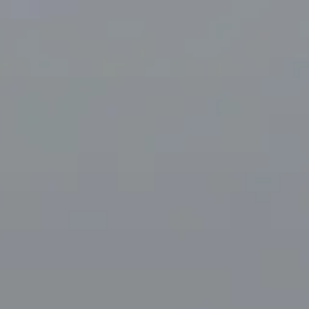
Orari di apertura
09:30 AM
–
11:30 PM
|
Venerdì, Agosto 7, 2026
33 Avenue du Maine, 75015 Parigi, Francia – quartiere
Montparnasse