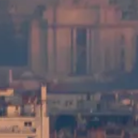
Vedi le opzioni di visita
Guida alla visita della Tour Montparnasse
Informazioni pratiche e indipendenti per visitare la Tour
Montparnasse a Parigi – biglietti, orari, come arrivare e consigli per
godersi al meglio la vista.
©
2026
Questo sito è indipendente e non è affiliato ufficialmente
con la gestione della Tour Montparnasse, con la città di Parigi o con
alcun operatore di biglietteria.
Este site tourmontparnasse.paris é uma plataforma de informação
independente dedicada a Piattaforma panoramica Tour
Montparnasse.
Todas as marcas registradas pertencem aos seus respectivos
proprietários. Para dúvidas sobre opções de visita (incluindo acesso
e serviços), consulte os provedores oficiais.
Contattaci
Link rapidi