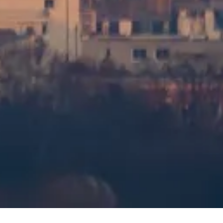
Scegli le opzioni di visita
Orari di apertura
Cosa vedere
FAQ
Legale
Note legali
Chi siamo
Privacy Policy
Cookie Policy
Mappa del sito
Creato con ❤️ per viaggiatori e appassionati di storia di tutto il
mondo da qualcuno come loro.
La tua guida personale per Piattaforma panoramica Tour
Montparnasse. Chiedimi tutto sulle opzioni di visita, orari e altro
ancora!
💬