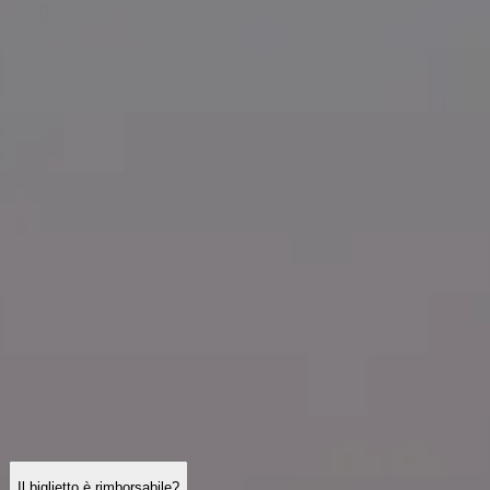
Orari di visita
Cosa vedere
Storia
Info utili
FAQ
Italiano
IT
Visite
Tour Montparnasse: domande frequenti
Biglietti, orari di apertura, accessibilità e consigli pratici – qui trovi
risposte dettagliate alle domande che più spesso ci si pone prima di
salire sulla torre.
Il biglietto è rimborsabile?