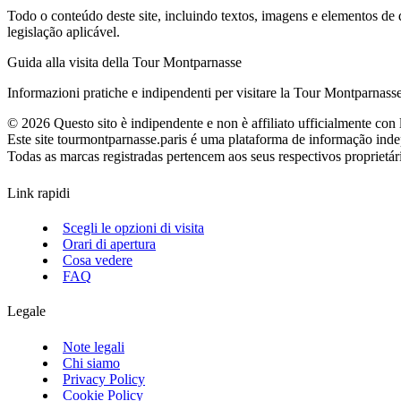
Todo o conteúdo deste site, incluindo textos, imagens e elementos de d
legislação aplicável.
Guida alla visita della Tour Montparnasse
Informazioni pratiche e indipendenti per visitare la Tour Montparnasse a 
©
2026
Questo sito è indipendente e non è affiliato ufficialmente con l
Este site tourmontparnasse.paris é uma plataforma de informação in
Todas as marcas registradas pertencem aos seus respectivos proprietári
Link rapidi
Scegli le opzioni di visita
Orari di apertura
Cosa vedere
FAQ
Legale
Note legali
Chi siamo
Privacy Policy
Cookie Policy