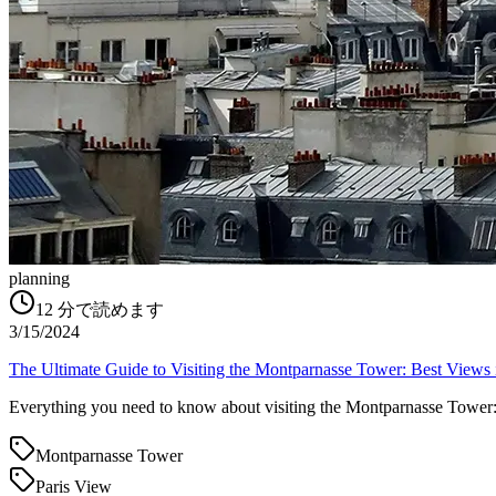
planning
12
分で読めます
3/15/2024
The Ultimate Guide to Visiting the Montparnasse Tower: Best Views 
Everything you need to know about visiting the Montparnasse Tower: ti
Montparnasse Tower
Paris View