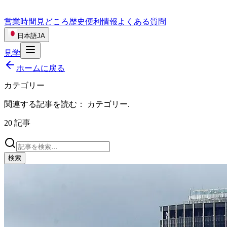
営業時間
見どころ
歴史
便利情報
よくある質問
日本語
JA
見学
ホームに戻る
カテゴリー
関連する記事を読む：
カテゴリー
.
20
記事
検索