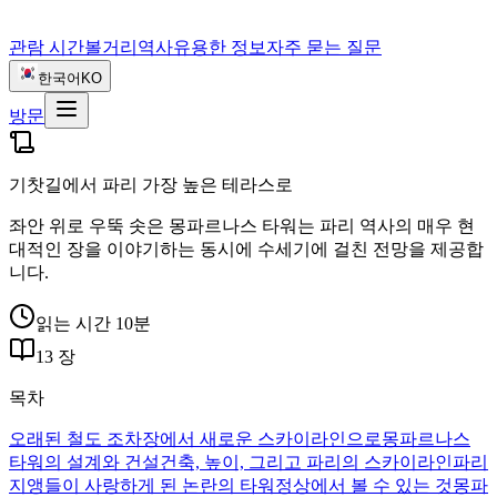
관람 시간
볼거리
역사
유용한 정보
자주 묻는 질문
한국어
KO
방문
기찻길에서 파리 가장 높은 테라스로
좌안 위로 우뚝 솟은 몽파르나스 타워는 파리 역사의 매우 현
대적인 장을 이야기하는 동시에 수세기에 걸친 전망을 제공합
니다.
읽는 시간 10분
13 장
목차
오래된 철도 조차장에서 새로운 스카이라인으로
몽파르나스
타워의 설계와 건설
건축, 높이, 그리고 파리의 스카이라인
파리
지앵들이 사랑하게 된 논란의 타워
정상에서 볼 수 있는 것
몽파