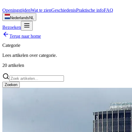
Openingstijden
Wat te zien
Geschiedenis
Praktische info
FAQ
Nederlands
NL
Bezoeken
Terug naar home
Categorie
Lees artikelen over
categorie
.
20
artikelen
Zoeken