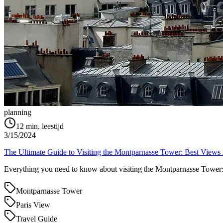
planning
12
min. leestijd
3/15/2024
The Ultimate Guide to Visiting the Montparnasse Tower: Best Views 
Everything you need to know about visiting the Montparnasse Tower: ti
Montparnasse Tower
Paris View
Travel Guide