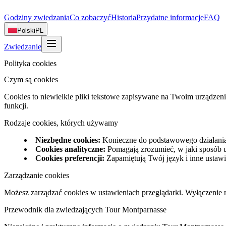
Godziny zwiedzania
Co zobaczyć
Historia
Przydatne informacje
FAQ
Polski
PL
Zwiedzanie
Polityka cookies
Czym są cookies
Cookies to niewielkie pliki tekstowe zapisywane na Twoim urządzeni
funkcji.
Rodzaje cookies, których używamy
Niezbędne cookies
:
Konieczne do podstawowego działania
Cookies analityczne
:
Pomagają zrozumieć, w jaki sposób u
Cookies preferencji
:
Zapamiętują Twój język i inne ustawi
Zarządzanie cookies
Możesz zarządzać cookies w ustawieniach przeglądarki. Wyłączenie n
Przewodnik dla zwiedzających Tour Montparnasse