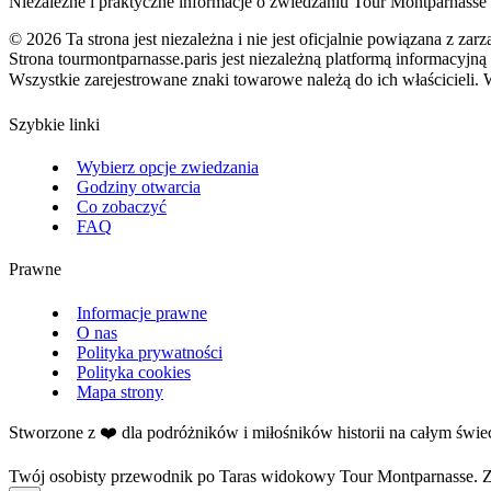
Niezależne i praktyczne informacje o zwiedzaniu Tour Montparnasse w
©
2026
Ta strona jest niezależna i nie jest oficjalnie powiązana z
Strona tourmontparnasse.paris jest niezależną platformą informacy
Wszystkie zarejestrowane znaki towarowe należą do ich właścicieli. 
Szybkie linki
Wybierz opcje zwiedzania
Godziny otwarcia
Co zobaczyć
FAQ
Prawne
Informacje prawne
O nas
Polityka prywatności
Polityka cookies
Mapa strony
Stworzone z ❤️ dla podróżników i miłośników historii na całym świec
Twój osobisty przewodnik po Taras widokowy Tour Montparnasse. Zap