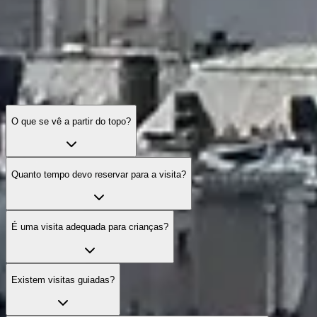
Torre Montparnasse em poucas linhas
Respostas rápidas para ajudar a planear a sua visita.
O que se vê a partir do topo?
Quanto tempo devo reservar para a visita?
É uma visita adequada para crianças?
Existem visitas guiadas?