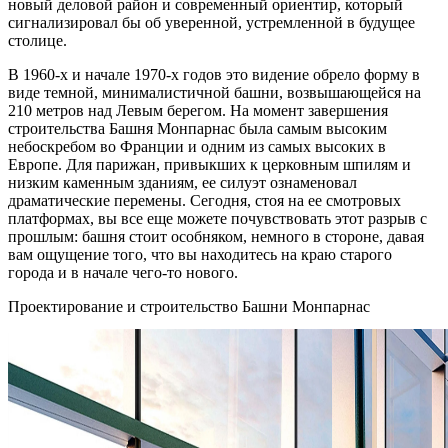
новый деловой район и современный ориентир, который
сигнализировал бы об уверенной, устремленной в будущее
столице.
В 1960-х и начале 1970-х годов это видение обрело форму в
виде темной, минималистичной башни, возвышающейся на
210 метров над Левым берегом. На момент завершения
строительства Башня Монпарнас была самым высоким
небоскребом во Франции и одним из самых высоких в
Европе. Для парижан, привыкших к церковным шпилям и
низким каменным зданиям, ее силуэт ознаменовал
драматические перемены. Сегодня, стоя на ее смотровых
платформах, вы все еще можете почувствовать этот разрыв с
прошлым: башня стоит особняком, немного в стороне, давая
вам ощущение того, что вы находитесь на краю старого
города и в начале чего-то нового.
Проектирование и строительство Башни Монпарнас