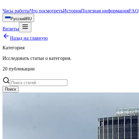
Часы работы
Что посмотреть
История
Полезная информация
FAQ
Русский
RU
Визиты
Назад на главную
Категория
Исследовать статьи о
категория
.
20
публикации
Поиск