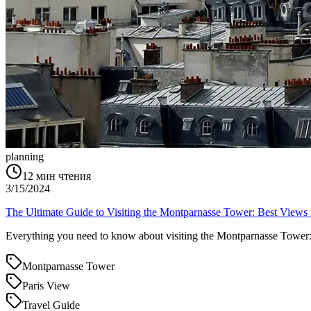
planning
12
мин чтения
3/15/2024
The Ultimate Guide to Visiting the Montparnasse Tower: Best Views 
Everything you need to know about visiting the Montparnasse Tower: ti
Montparnasse Tower
Paris View
Travel Guide