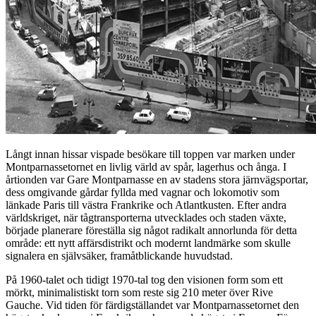
Långt innan hissar vispade besökare till toppen var marken under
Montparnassetornet en livlig värld av spår, lagerhus och ånga. I
årtionden var Gare Montparnasse en av stadens stora järnvägsportar,
dess omgivande gårdar fyllda med vagnar och lokomotiv som
länkade Paris till västra Frankrike och Atlantkusten. Efter andra
världskriget, när tågtransporterna utvecklades och staden växte,
började planerare föreställa sig något radikalt annorlunda för detta
område: ett nytt affärsdistrikt och modernt landmärke som skulle
signalera en självsäker, framåtblickande huvudstad.
På 1960-talet och tidigt 1970-tal tog den visionen form som ett
mörkt, minimalistiskt torn som reste sig 210 meter över Rive
Gauche. Vid tiden för färdigställandet var Montparnassetornet den