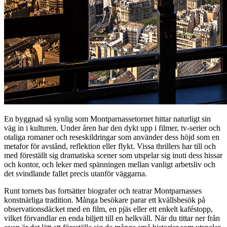
En byggnad så synlig som Montparnassetornet hittar naturligt sin
väg in i kulturen. Under åren har den dykt upp i filmer, tv-serier och
otaliga romaner och reseskildringar som använder dess höjd som en
metafor för avstånd, reflektion eller flykt. Vissa thrillers har till och
med föreställt sig dramatiska scener som utspelar sig inuti dess hissar
och kontor, och leker med spänningen mellan vanligt arbetsliv och
det svindlande fallet precis utanför väggarna.
Runt tornets bas fortsätter biografer och teatrar Montparnasses
konstnärliga tradition. Många besökare parar ett kvällsbesök på
observationsdäcket med en film, en pjäs eller ett enkelt kaféstopp,
vilket förvandlar en enda biljett till en helkväll. När du tittar ner från