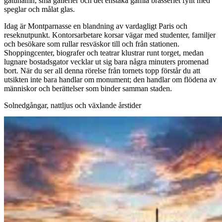
gatunamn, små gallerier och det enstaka gamla brasseriet fyllt med
speglar och målat glas.
Idag är Montparnasse en blandning av vardagligt Paris och
reseknutpunkt. Kontorsarbetare korsar vägar med studenter, familjer
och besökare som rullar resväskor till och från stationen.
Shoppingcenter, biografer och teatrar klustrar runt torget, medan
lugnare bostadsgator vecklar ut sig bara några minuters promenad
bort. När du ser all denna rörelse från tornets topp förstår du att
utsikten inte bara handlar om monument; den handlar om flödena av
människor och berättelser som binder samman staden.
Solnedgångar, nattljus och växlande årstider