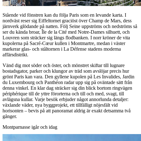
Stående vid fönstren kan du följa Paris som en levande karta. I
nordväst reser sig Eiffeltornet graciöst över Champ de Mars, dess
järnverk glödande på natten. Följ Seine uppströms och nedströms så
ser du kända broar, Île de la Cité med Notre-Dames silhuett, och
Louvren som sträcker sig längs flodbanken. I norr kröner de vita
kupolerna på Sacré-Cœur kullen i Montmartre, medan i väster
markerar glas- och ståltornen i La Défense stadens moderna
affärsdistrikt.
Vänd dig mot söder och öster, och mönstret skiftar till lugnare
bostadsgator, parker och klungor av träd som avslöjar precis hur
grönt Paris kan vara. Den gyllene kupolen på Les Invalides, Jardin
du Luxembourg och Panthéon radar upp sig på oväntade sätt från
denna vinkel. En klar dag sträcker sig din blick bortom ringvägen
périphérique till de yttre förorterna och till och med, svagt, till
avlägsna kullar. Varje besök erbjuder något annorlunda detaljer:
växlande väder, nya byggprojekt, ett tillfälligt nöjesfält vid
horisonten – bevis på att panoramat aldrig är exakt detsamma två
gånger.
Montparnasse igår och idag