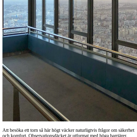
Att besöka ett torn så här högt väcker naturligtvis frågor om säkerhet
och komfort. Observationsdäcket är utformat med höga barriärer,