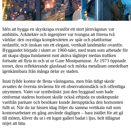
Idén att bygga en skyskrapa ovanför ett stort järnvägsnav var
ambitiös. Arkitekter och ingenjörer var tvungna att förena två
världar: den osynliga komplexiteten av spår och plattformar
nedanför, och önskan om ett elegant, vertikalt landmärke ovanför.
Byggandet började i slutet av 1960-talet, med team som arbetade för
att skapa djupa fundament runt aktiva tåglinjer medan trafiken
fortsatte att flyta in och ut ur Gare Montparnasse. År 1973 öppnade
tornet, dess reflekterande glasfasad och mörka metallram omedelbart
igenkännbara från många delar av staden.
Inuti fyllde kontor de flesta våningarna, men från tidigt skede
avsattes de översta nivåerna för ett observationsdäck och offentliga
utrymmen. Valet var symboliskt: just den byggnad som hade
omformat stadens horisont skulle också erbjuda en utsiktspunkt
varifrån parisare och besökare kunde återupptäcka den horisonten
fullt ut. När du tar hissen idag följer du samma vertikala rutt som
kontorsarbetare en gång använde dagligen – bara istället för att gå
till möten, kliver du ut i ett lugnt galleri badat i ljus, helt tillägnat
nöjet att titta.