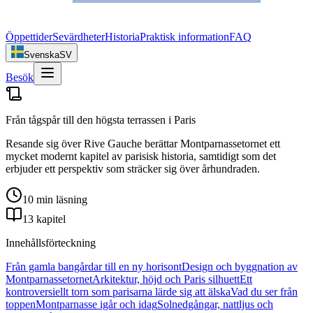
Öppettider
Sevärdheter
Historia
Praktisk information
FAQ
Svenska
SV
Besök
Från tågspår till den högsta terrassen i Paris
Resande sig över Rive Gauche berättar Montparnassetornet ett
mycket modernt kapitel av parisisk historia, samtidigt som det
erbjuder ett perspektiv som sträcker sig över århundraden.
10 min läsning
13 kapitel
Innehållsförteckning
Från gamla bangårdar till en ny horisont
Design och byggnation av
Montparnassetornet
Arkitektur, höjd och Paris silhuett
Ett
kontroversiellt torn som parisarna lärde sig att älska
Vad du ser från
toppen
Montparnasse igår och idag
Solnedgångar, nattljus och