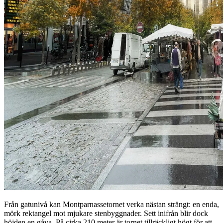
Från gatunivå kan Montparnassetornet verka nästan strängt: en enda,
mörk rektangel mot mjukare stenbyggnader. Sett inifrån blir dock
höjden en gåva. På cirka 210 meter är tornet tillräckligt högt för att