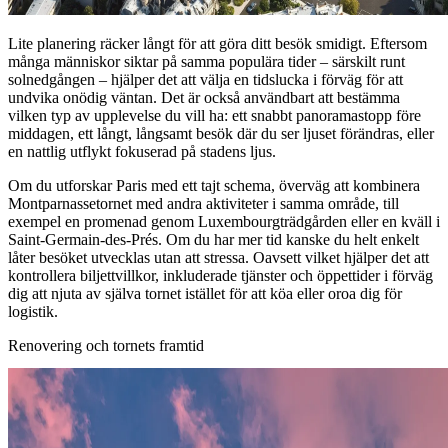
Lite planering räcker långt för att göra ditt besök smidigt. Eftersom
många människor siktar på samma populära tider – särskilt runt
solnedgången – hjälper det att välja en tidslucka i förväg för att
undvika onödig väntan. Det är också användbart att bestämma
vilken typ av upplevelse du vill ha: ett snabbt panoramastopp före
middagen, ett långt, långsamt besök där du ser ljuset förändras, eller
en nattlig utflykt fokuserad på stadens ljus.
Om du utforskar Paris med ett tajt schema, överväg att kombinera
Montparnassetornet med andra aktiviteter i samma område, till
exempel en promenad genom Luxembourgträdgården eller en kväll i
Saint-Germain-des-Prés. Om du har mer tid kanske du helt enkelt
låter besöket utvecklas utan att stressa. Oavsett vilket hjälper det att
kontrollera biljettvillkor, inkluderade tjänster och öppettider i förväg
dig att njuta av själva tornet istället för att köa eller oroa dig för
logistik.
Renovering och tornets framtid