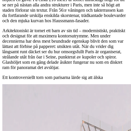
se ner på nästan alla andra strukturer i Paris, men inte så högt att
staden förlorar sin textur. Från 56:e våningen och takterrassen kan
du fortfarande urskilja enskilda skorstenar, trädkantade boulevarder
och den mjuka kurvan hos Haussmann-fasader.
Arkitektoniskt är tornet ett barn av sin tid – modernistiskt, praktiskt
och designat för att maximera kontorsutrymme. Men under
decennierna har dess mest beundrade egenskap blivit den som var
lättast att förbise på papperet: utsikten utåt. När du vrider dig
långsamt runt däcket ser du hur omsorgsfullt Paris är organiserat,
strålande utåt från öar i Seine, punkterat av kupoler och spiror.
Glashöljet som en gång delade åsikter fungerar nu som en diskret
ram för panoramat det avslöjar.
Ett kontroversiellt torn som parisarna lärde sig att älska