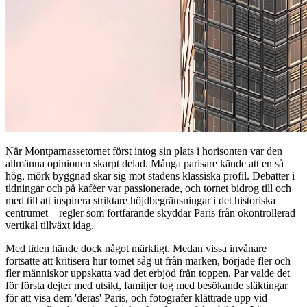
När Montparnassetornet först intog sin plats i horisonten var den
allmänna opinionen skarpt delad. Många parisare kände att en så
hög, mörk byggnad skar sig mot stadens klassiska profil. Debatter i
tidningar och på kaféer var passionerade, och tornet bidrog till och
med till att inspirera striktare höjdbegränsningar i det historiska
centrumet – regler som fortfarande skyddar Paris från okontrollerad
vertikal tillväxt idag.
Med tiden hände dock något märkligt. Medan vissa invånare
fortsatte att kritisera hur tornet såg ut från marken, började fler och
fler människor uppskatta vad det erbjöd från toppen. Par valde det
för första dejter med utsikt, familjer tog med besökande släktingar
för att visa dem 'deras' Paris, och fotografer klättrade upp vid