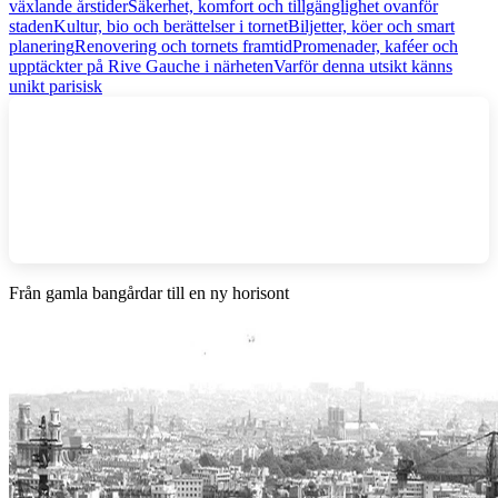
växlande årstider
Säkerhet, komfort och tillgänglighet ovanför
staden
Kultur, bio och berättelser i tornet
Biljetter, köer och smart
planering
Renovering och tornets framtid
Promenader, kaféer och
upptäckter på Rive Gauche i närheten
Varför denna utsikt känns
unikt parisisk
Från gamla bangårdar till en ny horisont