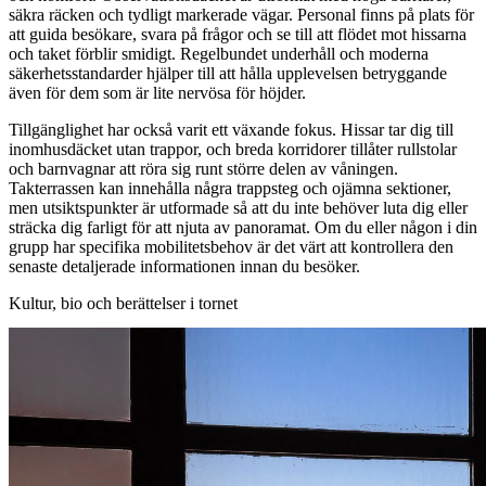
säkra räcken och tydligt markerade vägar. Personal finns på plats för
att guida besökare, svara på frågor och se till att flödet mot hissarna
och taket förblir smidigt. Regelbundet underhåll och moderna
säkerhetsstandarder hjälper till att hålla upplevelsen betryggande
även för dem som är lite nervösa för höjder.
Tillgänglighet har också varit ett växande fokus. Hissar tar dig till
inomhusdäcket utan trappor, och breda korridorer tillåter rullstolar
och barnvagnar att röra sig runt större delen av våningen.
Takterrassen kan innehålla några trappsteg och ojämna sektioner,
men utsiktspunkter är utformade så att du inte behöver luta dig eller
sträcka dig farligt för att njuta av panoramat. Om du eller någon i din
grupp har specifika mobilitetsbehov är det värt att kontrollera den
senaste detaljerade informationen innan du besöker.
Kultur, bio och berättelser i tornet