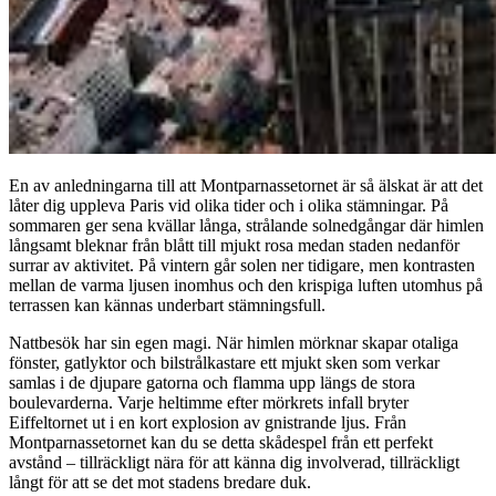
En av anledningarna till att Montparnassetornet är så älskat är att det
låter dig uppleva Paris vid olika tider och i olika stämningar. På
sommaren ger sena kvällar långa, strålande solnedgångar där himlen
långsamt bleknar från blått till mjukt rosa medan staden nedanför
surrar av aktivitet. På vintern går solen ner tidigare, men kontrasten
mellan de varma ljusen inomhus och den krispiga luften utomhus på
terrassen kan kännas underbart stämningsfull.
Nattbesök har sin egen magi. När himlen mörknar skapar otaliga
fönster, gatlyktor och bilstrålkastare ett mjukt sken som verkar
samlas i de djupare gatorna och flamma upp längs de stora
boulevarderna. Varje heltimme efter mörkrets infall bryter
Eiffeltornet ut i en kort explosion av gnistrande ljus. Från
Montparnassetornet kan du se detta skådespel från ett perfekt
avstånd – tillräckligt nära för att känna dig involverad, tillräckligt
långt för att se det mot stadens bredare duk.