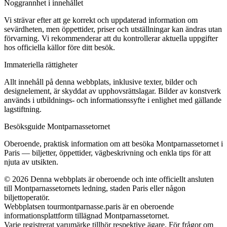
Noggrannhet i innehållet
Vi strävar efter att ge korrekt och uppdaterad information om
sevärdheten, men öppettider, priser och utställningar kan ändras utan
förvarning. Vi rekommenderar att du kontrollerar aktuella uppgifter
hos officiella källor före ditt besök.
Immateriella rättigheter
Allt innehåll på denna webbplats, inklusive texter, bilder och
designelement, är skyddat av upphovsrättslagar. Bilder av konstverk
används i utbildnings- och informationssyfte i enlighet med gällande
lagstiftning.
Besöksguide Montparnassetornet
Oberoende, praktisk information om att besöka Montparnassetornet i
Paris — biljetter, öppettider, vägbeskrivning och enkla tips för att
njuta av utsikten.
©
2026
Denna webbplats är oberoende och inte officiellt ansluten
till Montparnassetornets ledning, staden Paris eller någon
biljettoperatör.
Webbplatsen tourmontparnasse.paris är en oberoende
informationsplattform tillägnad Montparnassetornet.
Varje registrerat varumärke tillhör respektive ägare. För frågor om