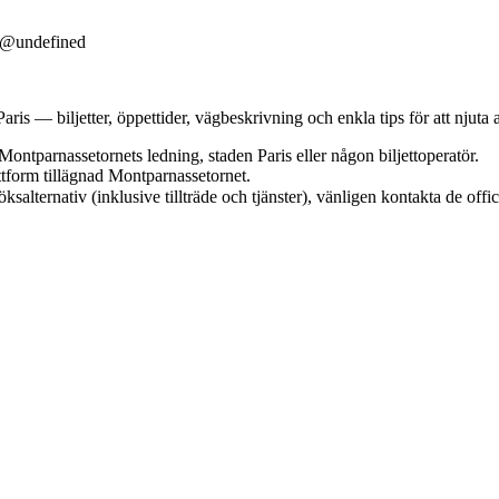
y@undefined
is — biljetter, öppettider, vägbeskrivning och enkla tips för att njuta a
Montparnassetornets ledning, staden Paris eller någon biljettoperatör.
tform tillägnad Montparnassetornet.
salternativ (inklusive tillträde och tjänster), vänligen kontakta de offic