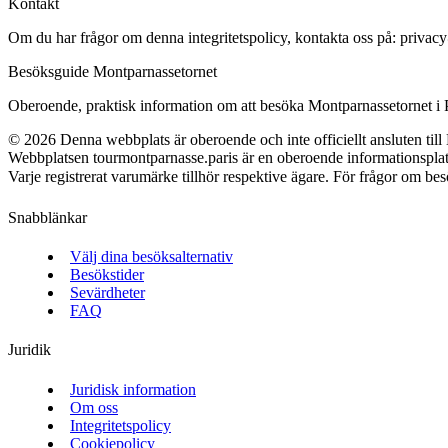
Kontakt
Om du har frågor om denna integritetspolicy, kontakta oss på:
privac
Besöksguide Montparnassetornet
Oberoende, praktisk information om att besöka Montparnassetornet i Par
©
2026
Denna webbplats är oberoende och inte officiellt ansluten till 
Webbplatsen tourmontparnasse.paris är en oberoende informationsplat
Varje registrerat varumärke tillhör respektive ägare. För frågor om besök
Snabblänkar
Välj dina besöksalternativ
Besökstider
Sevärdheter
FAQ
Juridik
Juridisk information
Om oss
Integritetspolicy
Cookiepolicy