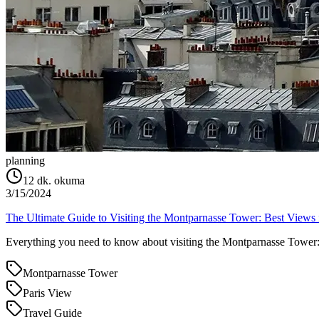
planning
12
dk. okuma
3/15/2024
The Ultimate Guide to Visiting the Montparnasse Tower: Best Views 
Everything you need to know about visiting the Montparnasse Tower: ti
Montparnasse Tower
Paris View
Travel Guide