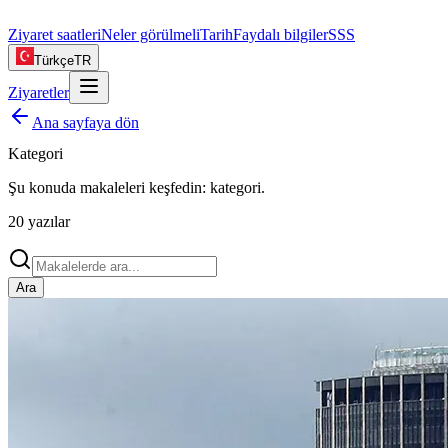
Ziyaret saatleri
Neler görülmeli
Tarih
Faydalı bilgiler
SSS
Türkçe
TR
Ziyaretler
Ana sayfaya dön
Kategori
Şu konuda makaleleri keşfedin:
kategori
.
20
yazılar
Ara