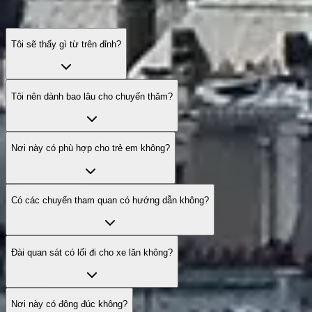
Câu trả lời nhanh giúp bạn lên kế hoạch cho chuyến thăm.
Tôi sẽ thấy gì từ trên đỉnh?
Tôi nên dành bao lâu cho chuyến thăm?
Nơi này có phù hợp cho trẻ em không?
Có các chuyến tham quan có hướng dẫn không?
Đài quan sát có lối đi cho xe lăn không?
Nơi này có đông đúc không?