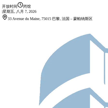
开放时间
闭馆
|
星期五, 八月 7, 2026
33 Avenue du Maine, 75015 巴黎, 法国 – 蒙帕纳斯区