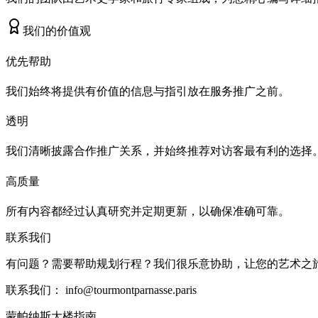
我们的价值观
优先帮助
我们始终将提供有价值的信息与指引放在服务推广之前。
透明
我们清晰披露合作推广关系，并始终推荐对访客最有利的选择
高质量
所有内容都经过认真研究并定期更新，以确保准确可靠。
联系我们
有问题？需要帮助规划行程？我们很乐意协助，让您的艺术之
联系我们：
info@tourmontparnasse.paris
蒙帕纳斯大楼指南