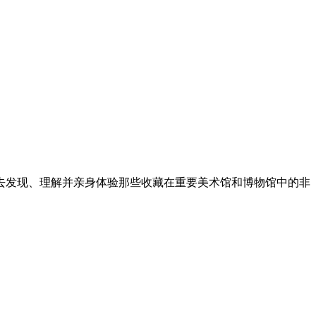
去发现、理解并亲身体验那些收藏在重要美术馆和博物馆中的非