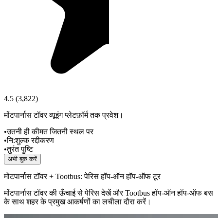
4.5
(
3,822
)
मोंटपार्नास टॉवर व्यूइंग प्लेटफ़ॉर्म तक प्रवेश।
•
उतनी ही कीमत जितनी स्थल पर
•
नि:शुल्क रद्दीकरण
•
तुरंत पुष्टि
अभी बुक करें
मोंटपार्नास टॉवर + Tootbus: पेरिस हॉप‑ऑन हॉप‑ऑफ टूर
मोंटपार्नास टॉवर की ऊँचाई से पेरिस देखें और Tootbus हॉप‑ऑन हॉप‑ऑफ बस
के साथ शहर के प्रमुख आकर्षणों का लचीला दौरा करें।