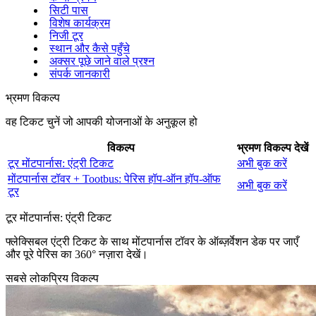
सिटी पास
विशेष कार्यक्रम
निजी टूर
स्थान और कैसे पहुँचे
अक्सर पूछे जाने वाले प्रश्न
संपर्क जानकारी
भ्रमण विकल्प
वह टिकट चुनें जो आपकी योजनाओं के अनुकूल हो
विकल्प
भ्रमण विकल्प देखें
टूर मोंटपार्नास: एंट्री टिकट
अभी बुक करें
मोंटपार्नास टॉवर + Tootbus: पेरिस हॉप‑ऑन हॉप‑ऑफ
अभी बुक करें
टूर
टूर मोंटपार्नास: एंट्री टिकट
फ्लेक्सिबल एंट्री टिकट के साथ मोंटपार्नास टॉवर के ऑब्ज़र्वेशन डेक पर जाएँ
और पूरे पेरिस का 360° नज़ारा देखें।
सबसे लोकप्रिय विकल्प