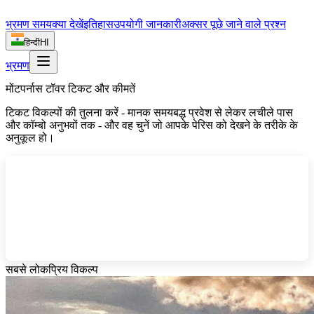
भ्रमण समय
क्या देखें
इतिहास
उपयोगी जानकारी
अक्सर पूछे जाने वाले प्रश्न
हिन्दी
HI
भ्रमण
मोंटपर्नास टॉवर टिकट और कीमतें
टिकट विकल्पों की तुलना करें - मानक समयबद्ध प्रवेश से लेकर लचीले पास
और कॉम्बो अनुभवों तक - और वह चुनें जो आपके पेरिस को देखने के तरीके के
अनुकूल हो।
सबसे लोकप्रिय विकल्प