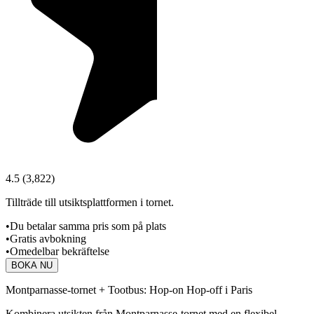
4.5
(
3,822
)
Tillträde till utsiktsplattformen i tornet.
•
Du betalar samma pris som på plats
•
Gratis avbokning
•
Omedelbar bekräftelse
BOKA NU
Montparnasse-tornet + Tootbus: Hop-on Hop-off i Paris
Kombinera utsikten från Montparnasse-tornet med en flexibel