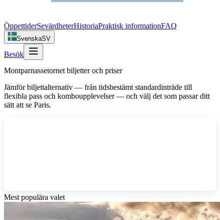
Öppettider
Sevärdheter
Historia
Praktisk information
FAQ
Svenska
SV
Besök
Montparnassetornet biljetter och priser
Jämför biljettalternativ — från tidsbestämt standardinträde till
flexibla pass och komboupplevelser — och välj det som passar ditt
sätt att se Paris.
Mest populära valet