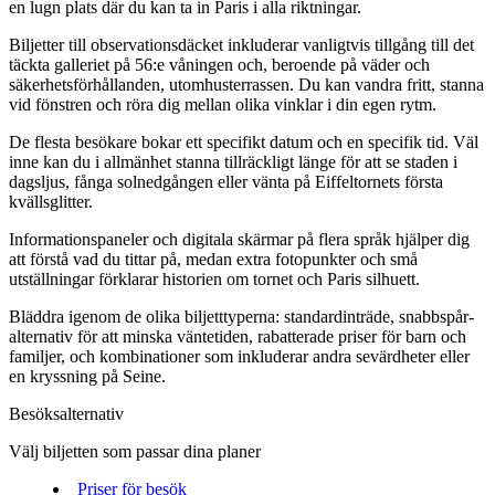
en lugn plats där du kan ta in Paris i alla riktningar.
Biljetter till observationsdäcket inkluderar vanligtvis tillgång till det
täckta galleriet på 56:e våningen och, beroende på väder och
säkerhetsförhållanden, utomhusterrassen. Du kan vandra fritt, stanna
vid fönstren och röra dig mellan olika vinklar i din egen rytm.
De flesta besökare bokar ett specifikt datum och en specifik tid. Väl
inne kan du i allmänhet stanna tillräckligt länge för att se staden i
dagsljus, fånga solnedgången eller vänta på Eiffeltornets första
kvällsglitter.
Informationspaneler och digitala skärmar på flera språk hjälper dig
att förstå vad du tittar på, medan extra fotopunkter och små
utställningar förklarar historien om tornet och Paris silhuett.
Bläddra igenom de olika biljetttyperna: standardinträde, snabbspår-
alternativ för att minska väntetiden, rabatterade priser för barn och
familjer, och kombinationer som inkluderar andra sevärdheter eller
en kryssning på Seine.
Besöksalternativ
Välj biljetten som passar dina planer
Priser för besök