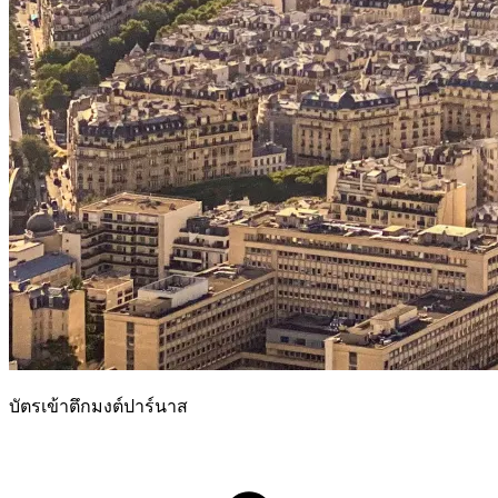
บัตรเข้าตึกมงต์ปาร์นาส