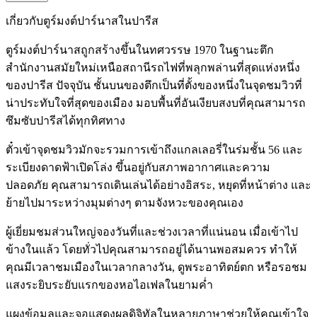
เกี่ยวกับตูร์มงต์ปาร์นาสในปารีส
ตูร์มงต์ปาร์นาสถูกสร้างขึ้นในทศวรรษ 1970 ในฐานะตึก
สำนักงานสมัยใหม่เหนือสถานีรถไฟที่พลุกพล่านที่สุดแห่งหนึ่ง
ของปารีส ปัจจุบัน ชั้นบนของตึกเป็นที่ตั้งของหนึ่งในจุดชมวิวที่
น่าประทับใจที่สุดของเมือง มอบพื้นที่อันเงียบสงบที่คุณสามารถ
ซึมซับปารีสได้ทุกทิศทาง
ตั๋วเข้าจุดชมวิวมักจะรวมการเข้าถึงแกลเลอรี่ในร่มชั้น 56 และ
ระเบียงดาดฟ้าเปิดโล่ง ขึ้นอยู่กับสภาพอากาศและความ
ปลอดภัย คุณสามารถเดินเล่นได้อย่างอิสระ, หยุดที่หน้าต่าง และ
ย้ายไปมาระหว่างมุมต่างๆ ตามจังหวะของคุณเอง
ผู้เยี่ยมชมส่วนใหญ่จองวันที่และช่วงเวลาที่แน่นอน เมื่อเข้าไป
ข้างในแล้ว โดยทั่วไปคุณสามารถอยู่ได้นานพอสมควร ทำให้
คุณมีเวลาชมเมืองในเวลากลางวัน, ดูพระอาทิตย์ตก หรือรอชม
แสงระยิบระยับแรกของหอไอเฟลในยามค่ำ
แผงข้อมูลและจอแสดงผลดิจิทัลในหลายภาษาช่วยให้คุณเข้าใจ