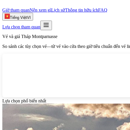
Giờ tham quan
Nên xem gì
Lịch sử
Thông tin hữu ích
FAQ
Tiếng Việt
VI
Lựa chọn tham quan
Vé và giá Tháp Montparnasse
So sánh các tùy chọn vé—từ vé vào cửa theo giờ tiêu chuẩn đến vé l
Lựa chọn phổ biến nhất